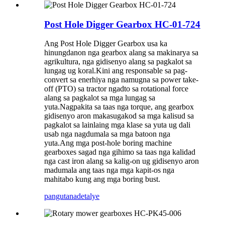
Post Hole Digger Gearbox HC-01-724
Ang Post Hole Digger Gearbox usa ka
hinungdanon nga gearbox alang sa makinarya sa
agrikultura, nga gidisenyo alang sa pagkalot sa
lungag ug koral.Kini ang responsable sa pag-
convert sa enerhiya nga namugna sa power take-
off (PTO) sa tractor ngadto sa rotational force
alang sa pagkalot sa mga lungag sa
yuta.Nagpakita sa taas nga torque, ang gearbox
gidisenyo aron makasugakod sa mga kalisud sa
pagkalot sa lainlaing mga klase sa yuta ug dali
usab nga nagdumala sa mga batoon nga
yuta.Ang mga post-hole boring machine
gearboxes sagad nga gihimo sa taas nga kalidad
nga cast iron alang sa kalig-on ug gidisenyo aron
madumala ang taas nga mga kapit-os nga
mahitabo kung ang mga boring bust.
pangutana
detalye