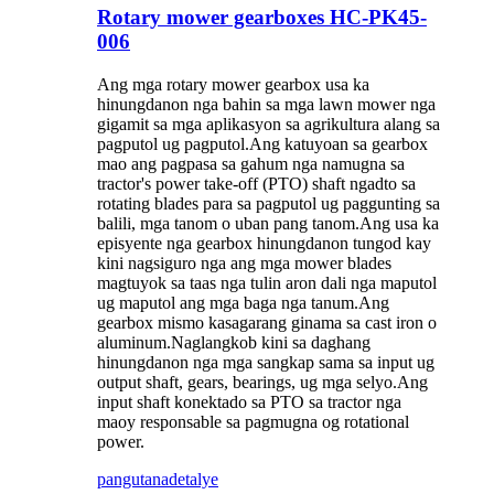
Rotary mower gearboxes HC-PK45-
006
Ang mga rotary mower gearbox usa ka
hinungdanon nga bahin sa mga lawn mower nga
gigamit sa mga aplikasyon sa agrikultura alang sa
pagputol ug pagputol.Ang katuyoan sa gearbox
mao ang pagpasa sa gahum nga namugna sa
tractor's power take-off (PTO) shaft ngadto sa
rotating blades para sa pagputol ug paggunting sa
balili, mga tanom o uban pang tanom.Ang usa ka
episyente nga gearbox hinungdanon tungod kay
kini nagsiguro nga ang mga mower blades
magtuyok sa taas nga tulin aron dali nga maputol
ug maputol ang mga baga nga tanum.Ang
gearbox mismo kasagarang ginama sa cast iron o
aluminum.Naglangkob kini sa daghang
hinungdanon nga mga sangkap sama sa input ug
output shaft, gears, bearings, ug mga selyo.Ang
input shaft konektado sa PTO sa tractor nga
maoy responsable sa pagmugna og rotational
power.
pangutana
detalye