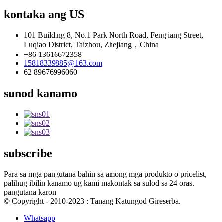
kontaka ang US
101 Building 8, No.1 Park North Road, Fengjiang Street,
Luqiao District, Taizhou, Zhejiang，China
+86 13616672358
15818339885@163.com
62 89676996060
sunod kanamo
subscribe
Para sa mga pangutana bahin sa among mga produkto o pricelist,
palihug ibilin kanamo ug kami makontak sa sulod sa 24 oras.
pangutana karon
© Copyright - 2010-2023 : Tanang Katungod Gireserba.
Whatsapp