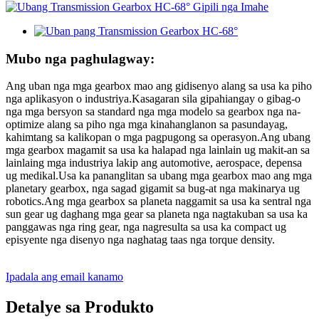
Mubo nga paghulagway:
Ang uban nga mga gearbox mao ang gidisenyo alang sa usa ka piho
nga aplikasyon o industriya.Kasagaran sila gipahiangay o gibag-o
nga mga bersyon sa standard nga mga modelo sa gearbox nga na-
optimize alang sa piho nga mga kinahanglanon sa pasundayag,
kahimtang sa kalikopan o mga pagpugong sa operasyon.Ang ubang
mga gearbox magamit sa usa ka halapad nga lainlain ug makit-an sa
lainlaing mga industriya lakip ang automotive, aerospace, depensa
ug medikal.Usa ka pananglitan sa ubang mga gearbox mao ang mga
planetary gearbox, nga sagad gigamit sa bug-at nga makinarya ug
robotics.Ang mga gearbox sa planeta naggamit sa usa ka sentral nga
sun gear ug daghang mga gear sa planeta nga nagtakuban sa usa ka
panggawas nga ring gear, nga nagresulta sa usa ka compact ug
episyente nga disenyo nga naghatag taas nga torque density.
Ipadala ang email kanamo
Detalye sa Produkto