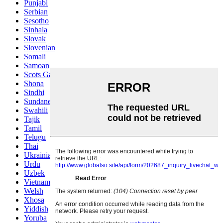
Punjabi
Serbian
Sesotho
Sinhala
Slovak
Slovenian
Somali
Samoan
Scots Gaelic
Shona
Sindhi
Sundanese
Swahili
Tajik
Tamil
Telugu
Thai
Ukrainian
Urdu
Uzbek
Vietnamese
Welsh
Xhosa
Yiddish
Yoruba