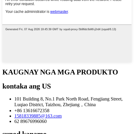
KAUGNAY NGA MGA PRODUKTO
kontaka ang US
101 Building 8, No.1 Park North Road, Fengjiang Street,
Luqiao District, Taizhou, Zhejiang，China
+86 13616672358
15818339885@163.com
62 89676996060