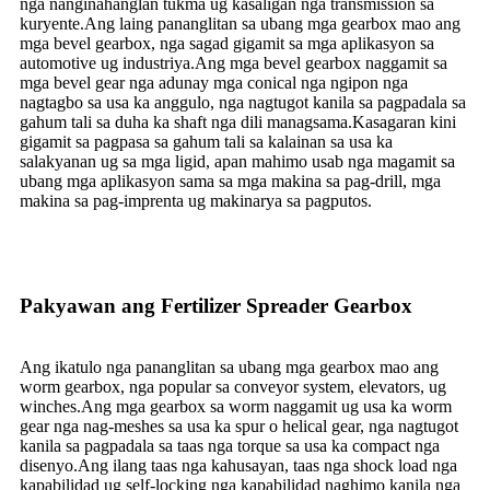
nga nanginahanglan tukma ug kasaligan nga transmission sa
kuryente.Ang laing pananglitan sa ubang mga gearbox mao ang
mga bevel gearbox, nga sagad gigamit sa mga aplikasyon sa
automotive ug industriya.Ang mga bevel gearbox naggamit sa
mga bevel gear nga adunay mga conical nga ngipon nga
nagtagbo sa usa ka anggulo, nga nagtugot kanila sa pagpadala sa
gahum tali sa duha ka shaft nga dili managsama.Kasagaran kini
gigamit sa pagpasa sa gahum tali sa kalainan sa usa ka
salakyanan ug sa mga ligid, apan mahimo usab nga magamit sa
ubang mga aplikasyon sama sa mga makina sa pag-drill, mga
makina sa pag-imprenta ug makinarya sa pagputos.
Pakyawan ang Fertilizer Spreader Gearbox
Ang ikatulo nga pananglitan sa ubang mga gearbox mao ang
worm gearbox, nga popular sa conveyor system, elevators, ug
winches.Ang mga gearbox sa worm naggamit ug usa ka worm
gear nga nag-meshes sa usa ka spur o helical gear, nga nagtugot
kanila sa pagpadala sa taas nga torque sa usa ka compact nga
disenyo.Ang ilang taas nga kahusayan, taas nga shock load nga
kapabilidad ug self-locking nga kapabilidad naghimo kanila nga