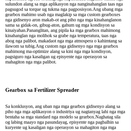
sulundon alang sa mga aplikasyon nga nanginahanglan taas nga
pagsugod sa torque ug tukma nga pagposisyon.Ang ubang mga
gearbox mahimo usab nga maglakip sa mga custom gearboxes
nga gidisenyo aron makab-ot ang piho nga mga kinahanglanon
sama sa gidak-on, gibug-aton, gahum ug mga kondisyon sa
kinaiyahan.Pananglitan, ang pipila ka mga gearbox mahimong
kinahanglan nga molihok sa grabe nga temperatura, taas nga
abog nga palibot, makadaot nga mga atmospera o kahimtang sa
ilawom sa tubig.Ang custom nga gidisenyo nga mga gearbox
mahimong ma-optimize alang sa kini nga mga kondisyon,
pagsiguro nga kasaligan ug episyente nga operasyon sa
mahagiton nga mga palibot.
Gearbox sa Fertilizer Spreader
Sa konklusyon, ang uban nga mga gearbox gidisenyo alang sa
piho nga mga aplikasyon o industriya ug nagtanyag lahi nga mga
bentaha sa mga standard nga modelo sa gearbox.Naghatag sila
og labing maayo nga pasundayag, episyente nga pagbalhin sa
kuryente ug kasaligan nga operasyon sa mahagiton nga mga